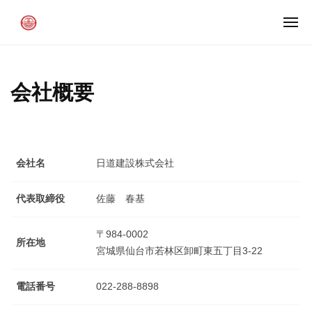
コ
ー
メ
ン
宮
ニ
ュ
テ
城
ー
ン
県
ツ
内
会社概要
の
へ
道
ス
路
キ
工
ッ
会社名
日道建設株式会社
事
プ
と
代表取締役
佐藤 春基
中
心
〒984-0002
と
所在地
宮城県仙台市若林区卸町東五丁目3-22
す
る
電話番号
022-288-8898
実
績