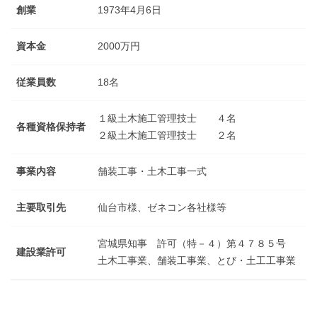
会
創業
1973年4月6日
を
重
資本金
2000万円
ね
て
従業員数
18名
ま
い
１級土木施工管理技士 ４名
り
各種資格保持者
２級土木施工管理技士 ２名
ま
し
社
事業内容
舗装工事・土木工事一式
た
主要取引先
仙台市様、ゼネコン各社様等
宮城県知事 許可（特－４）第４７８５号
建設業許可
土木工事業、舗装工事業、とび・土工工事業