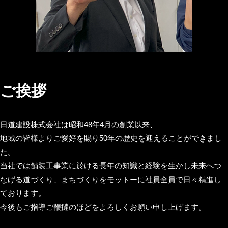
2024
by
年
ds072-
ご挨拶
5
204_z85knwa7
月
23
日道建設株式会社は昭和48年4月の創業以来、
日
地域の皆様よりご愛好を賜り50年の歴史を迎えることができまし
た。
当社では舗装工事業に於ける長年の知識と経験を生かし未来へつ
なげる道づくり、まちづくりをモットーに社員全員で日々精進し
ております。
今後もご指導ご鞭撻のほどをよろしくお願い申し上げます。